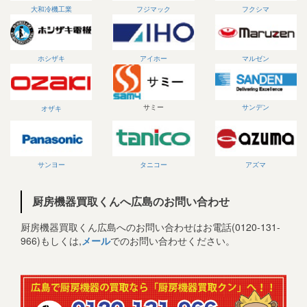
大和冷機工業
フジマック
フクシマ
ホシザキ
アイホー
マルゼン
サミー
サンデン
オザキ
サンヨー
タニコー
アズマ
厨房機器買取くんへ広島のお問い合わせ
厨房機器買取くん広島へのお問い合わせはお電話(0120-131-
966)もしくは,
メール
でのお問い合わせください。