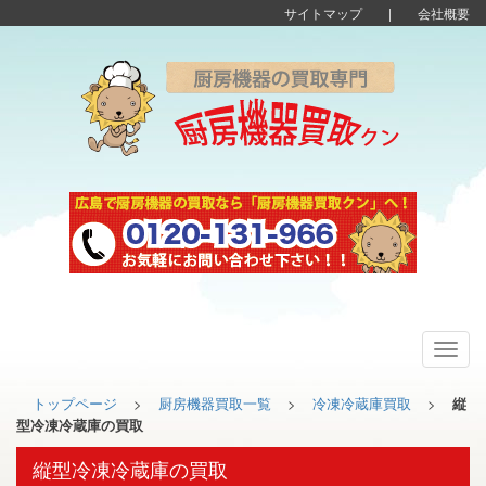
サイトマップ
|
会社概要
Toggl
navig
トップページ
>
厨房機器買取一覧
>
冷凍冷蔵庫買取
>
縦
型冷凍冷蔵庫の買取
縦型冷凍冷蔵庫の買取