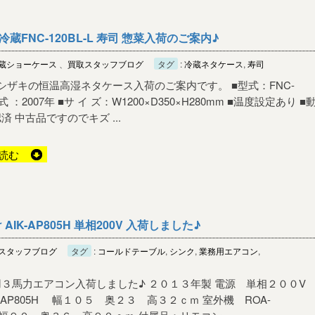
FNC-120BL-L 寿司 惣菜入荷のご案内♪
蔵ショーケース
、
買取スタッフブログ
タグ
:
冷蔵ネタケース
,
寿司
ホシザキの恒温高湿ネタケース入荷のご案内です。 ■型式：FNC-
■年 式 ：2007年 ■サ イ ズ：W1200×D350×H280mm ■温度設定あり ■
 中古品ですのでキズ ...
読む
AIK-AP805H 単相200V 入荷しました♪
スタッフブログ
タグ
:
コールドテーブル
,
シンク
,
業務用エアコン
,
３馬力エアコン入荷しました♪ ２０１３年製 電源 単相２００V
-AP805H 幅１０５ 奥２３ 高３２ｃｍ 室外機 ROA-