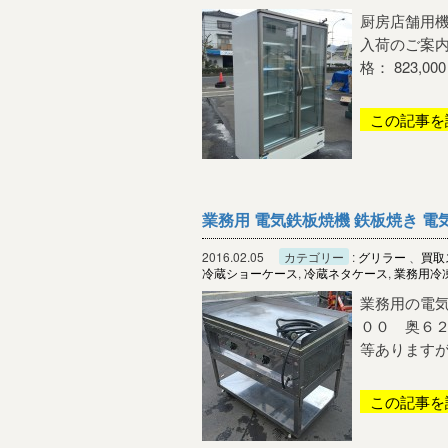
厨房店舗用機
入荷のご案内
格： 823,00
この記事を
業務用 電気鉄板焼機 鉄板焼き 電
2016.02.05
カテゴリー
:
グリラー
、
買取
冷蔵ショーケース
,
冷蔵ネタケース
,
業務用冷
業務用の電気
００ 奥６２
等ありますが
この記事を