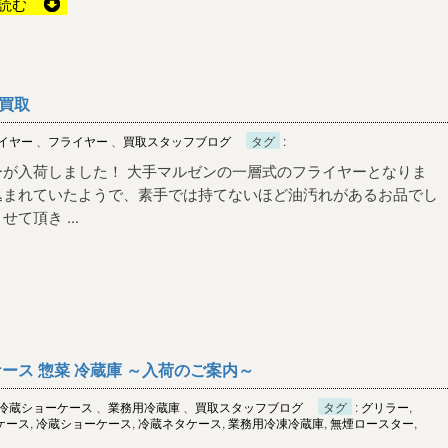
読む
買取
イヤー
、
フライヤー
、
買取スタッフブログ
タグ
:
ーが入荷しました！ 大手マルゼンの一層式のフライヤーとなりま
込まれていたようで、素手では持てないほど油汚れがあるお品でし
て頂き ...
ース 惣菜 冷蔵庫 ～入荷のご案内～
冷蔵ショーケース
、
業務用冷蔵庫
、
買取スタッフブログ
タグ
:
グリラー
,
ケース
,
冷蔵ショーケース
,
冷蔵ネタケース
,
業務用冷凍冷蔵庫
,
無煙ロースター
,