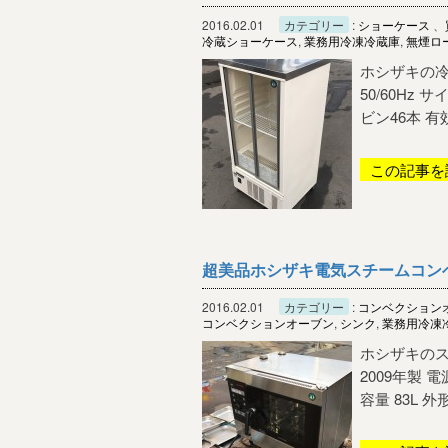
2016.02.01
カテゴリー
:
ショーケース
、
冷蔵ショーケース
,
業務用冷凍冷蔵庫
,
無煙ロ
ホシザキの冷
50/60Hz
ビン46本 有効
この記事を
超美品ホシザキ電気スチームコンベク
2016.02.01
カテゴリー
:
コンベクション
コンベクションオーブン
,
シンク
,
業務用冷凍
ホシザキの
2009年製 電源
容量 83L 外