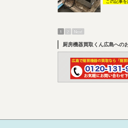
この記事を
1
2
Next
厨房機器買取くん広島への