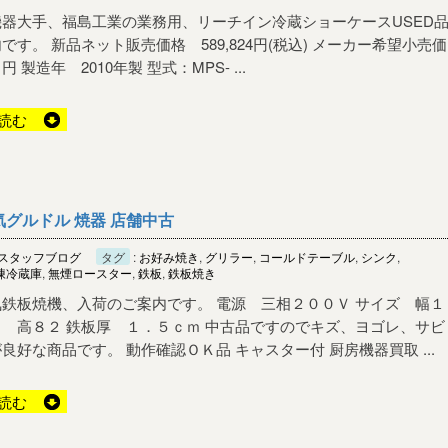
器大手、福島工業の業務用、リーチイン冷蔵ショーケースUSED
です。 新品ネット販売価格 589,824円(税込) メーカー希望小売価
0 円 製造年 2010年製 型式：MPS- ...
読む
気グルドル 焼器 店舗中古
スタッフブログ
タグ
:
お好み焼き
,
グリラー
,
コールドテーブル
,
シンク
,
凍冷蔵庫
,
無煙ロースター
,
鉄板
,
鉄板焼き
鉄板焼機、入荷のご案内です。 電源 三相２００Ｖ サイズ 幅１
 高８２ 鉄板厚 １．５ｃｍ 中古品ですのでキズ、ヨゴレ、サビ
良好な商品です。 動作確認ＯＫ品 キャスター付 厨房機器買取 ...
読む