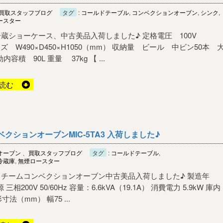
買取スタッフブログ
タグ
:
コールドテーブル
,
コンベクションオーブン
,
シンク
,
ースター
蔵ショーケース、中古美品入荷しました♪ 定格電圧 100V
 サイズ W490×D450×H1050（mm） 収納量 ビール 中ビン50本 
内容積 90L 重量 37kg 【 ...
読む
ションオーブンMIC-5TA3 入荷しました♪
オーブン
、
買取スタッフブログ
タグ
:
コールドテーブル
,
冷蔵庫
,
無煙ロースター
スチームコンベクションオーブン中古美品入荷しました♪ 製造年
 三相200V 50/60Hz 容量：6.6kVA（19.1A） 消費電力 5.9kW 庫内
形寸法（mm） 幅75 ...