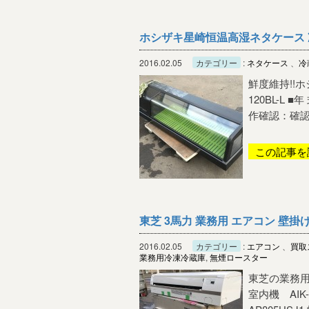
ホシザキ星崎恒温高湿ネタケース 冷蔵
2016.02.05
カテゴリー
:
ネタケース
、
冷
鮮度維持!!
120BL-L 
作確認：確認済
この記事を
東芝 3馬力 業務用 エアコン 壁掛け 
2016.02.05
カテゴリー
:
エアコン
、
買取
業務用冷凍冷蔵庫
,
無煙ロースター
東芝の業務用
室内機 AIK