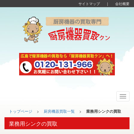
サイトマップ
|
会社概要
Toggl
navig
トップページ
>
厨房機器買取一覧
>
業務用シンクの買取
業務用シンクの買取