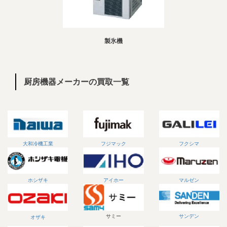
製氷機
厨房機器メーカーの買取一覧
大和冷機工業
フジマック
フクシマ
ホシザキ
アイホー
マルゼン
サミー
サンデン
オザキ