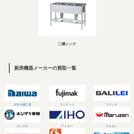
二槽シンク
厨房機器メーカーの買取一覧
大和冷機工業
フジマック
フクシマ
ホシザキ
アイホー
マルゼン