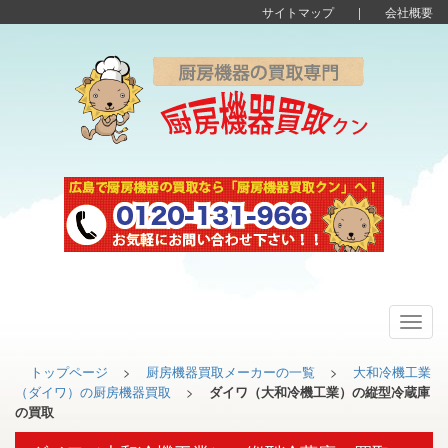
サイトマップ
|
会社概要
Toggl
navig
トップページ
>
厨房機器買取メーカーの一覧
>
大和冷機工業
（ダイワ）の厨房機器買取
>
ダイワ（大和冷機工業）の縦型冷蔵庫
の買取