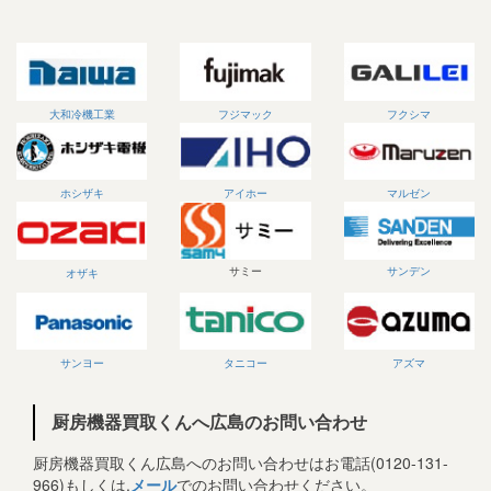
大和冷機工業
フジマック
フクシマ
ホシザキ
アイホー
マルゼン
サミー
サンデン
オザキ
サンヨー
タニコー
アズマ
厨房機器買取くんへ広島のお問い合わせ
厨房機器買取くん広島へのお問い合わせはお電話(0120-131-
966)もしくは,
メール
でのお問い合わせください。