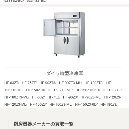
523YS2-EC/
623YS2-EC/
ダイワ縦型冷凍庫
HF-63ZT/
HF-75ZT/
HF-90ZT3/
HF-90ZT3-ML/
HF-120ZT3/
HF-
120ZT3-ML/
HF-150ZT3/
HF-150ZT3-ML/
HF-150ZT3-6D/
HF-180ZT3/
HF-180ZT3-ML/
HF-63Z/
HF-75Z/
HF-90Z3/
HF-90Z3-ML/
HF-120Z3/
HF-120Z3-ML/
HF-150Z3/
HF-150Z3-ML/
HF-150Z3-6D/
HF-180Z3/
厨房機器メーカーの買取一覧