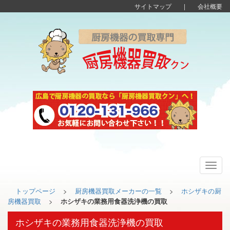
サイトマップ
|
会社概要
Toggl
navig
トップページ
>
厨房機器買取メーカーの一覧
>
ホシザキの厨
房機器買取
>
ホシザキの業務用食器洗浄機の買取
ホシザキの業務用食器洗浄機の買取