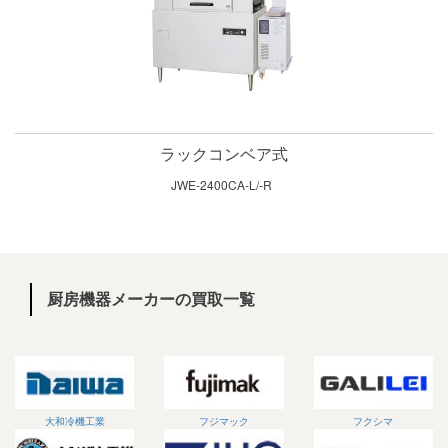
ラックコンベア式
JWE-2400CA-L/-R
厨房機器メーカーの買取一覧
大和冷機工業
フジマック
フクシマ