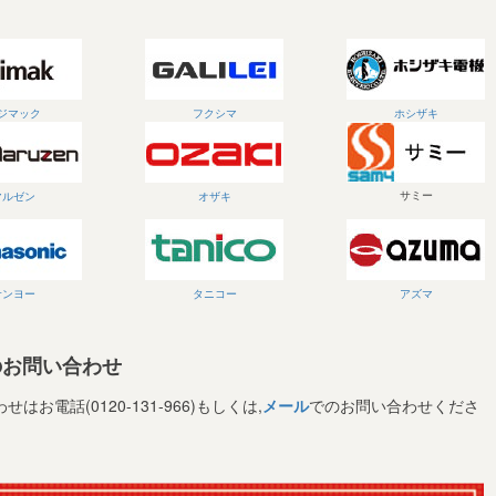
ジマック
フクシマ
ホシザキ
サミー
マルゼン
オザキ
サンヨー
タニコー
アズマ
のお問い合わせ
電話(0120-131-966)もしくは,
メール
でのお問い合わせくださ