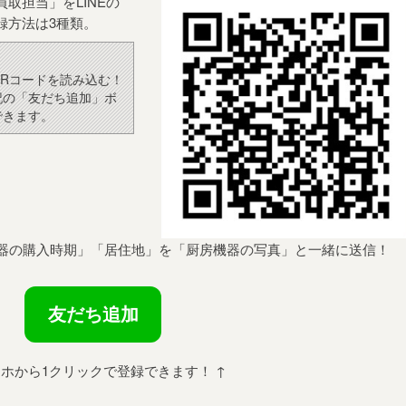
取担当」をLINEの
録方法は3種類。
Rコードを読み込む！
記の「友だち追加」ボ
できます。
器の購入時期」「居住地」を「厨房機器の写真」と一緒に送信！
友だち追加
マホから1クリックで登録できます！ ↑