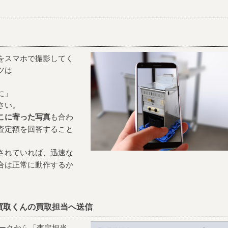
をスマホで撮影してく
ツは
に
」
さい。
こに寄った写真
も合わ
査定額を回答すること
されていれば、迅速な
合は正常に動作するか
。
器買取くんの買取担当へ送信
トークから「査定担当