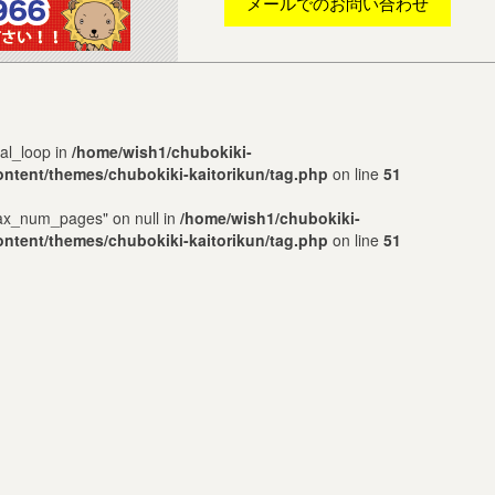
メールでのお問い合わせ
nal_loop in
/home/wish1/chubokiki-
ontent/themes/chubokiki-kaitorikun/tag.php
on line
51
max_num_pages" on null in
/home/wish1/chubokiki-
ontent/themes/chubokiki-kaitorikun/tag.php
on line
51