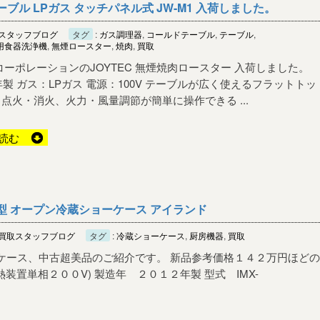
テーブル LPガス タッチパネル式 JW-M1 入荷しました。
スタッフブログ
タグ
:
ガス調理器
,
コールドテーブル
,
テーブル
,
用食器洗浄機
,
無煙ロースター
,
焼肉
,
買取
コーポレーションのJOYTEC 無煙焼肉ロースター 入荷しました。
2年製 ガス：LPガス 電源：100V テーブルが広く使えるフラットトッ
点火・消火、火力・風量調節が簡単に操作できる ...
読む
 平型 オープン冷蔵ショーケース アイランド
買取スタッフブログ
タグ
:
冷蔵ショーケース
,
厨房機器
,
買取
ケース、中古超美品のご紹介です。 新品参考価格１４２万円ほどの
装置単相２００V) 製造年 ２０１２年製 型式 IMX-