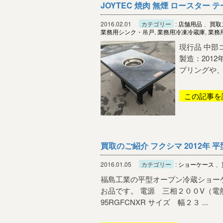
JOYTEC 焼肉 無煙 ロースター 
2016.02.01
カテゴリー
:
店舗用品
、
買取
業務用シンク・吊戸
,
業務用冷凍冷蔵庫
,
業務
現行品 中部
製造：201
プリングや、
この記事を
買取のご紹介 フクシマ 2012年
2016.01.05
カテゴリー
:
ショーケース
、
福島工業の平型オープン冷蔵ショー
お品です。 電源 三相２００V（電熱
95RGFCNXR サイズ 幅２３ ...