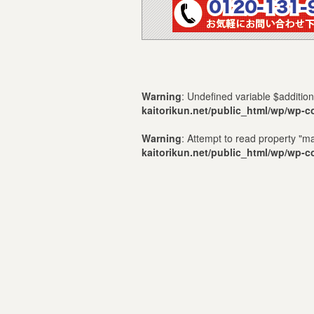
Warning
: Undefined variable $additio
kaitorikun.net/public_html/wp/wp-c
Warning
: Attempt to read property "
kaitorikun.net/public_html/wp/wp-c