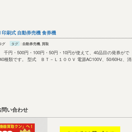
M 印刷式 自動券売機 食券機
ログ
タグ
:
自動券売機
,
買取
千円・500円・100円・50円・10円が使えて、40品目の発券がで
種類です。 型式 ＢＴ－Ｌ１００Ｖ 電源AC100V、50/60Hz、消
お問い合わせ