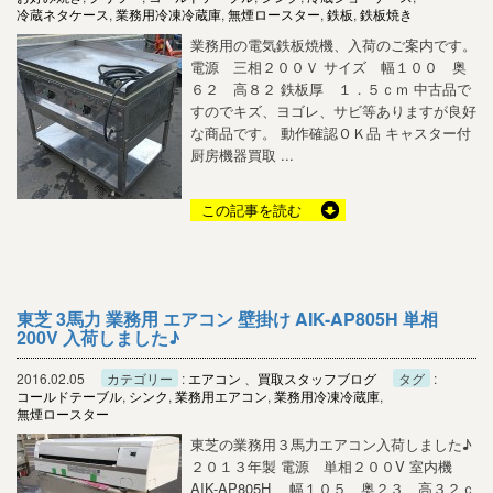
冷蔵ネタケース
,
業務用冷凍冷蔵庫
,
無煙ロースター
,
鉄板
,
鉄板焼き
業務用の電気鉄板焼機、入荷のご案内です。
電源 三相２００Ｖ サイズ 幅１００ 奥
６２ 高８２ 鉄板厚 １．５ｃｍ 中古品で
すのでキズ、ヨゴレ、サビ等ありますが良好
な商品です。 動作確認ＯＫ品 キャスター付
厨房機器買取 ...
この記事を読む
東芝 3馬力 業務用 エアコン 壁掛け AIK-AP805H 単相
200V 入荷しました♪
2016.02.05
カテゴリー
:
エアコン
、
買取スタッフブログ
タグ
:
コールドテーブル
,
シンク
,
業務用エアコン
,
業務用冷凍冷蔵庫
,
無煙ロースター
東芝の業務用３馬力エアコン入荷しました♪
２０１３年製 電源 単相２００V 室内機
AIK-AP805H 幅１０５ 奥２３ 高３２ｃ