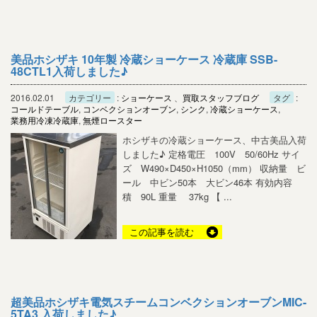
美品ホシザキ 10年製 冷蔵ショーケース 冷蔵庫 SSB-
48CTL1入荷しました♪
2016.02.01
カテゴリー
:
ショーケース
、
買取スタッフブログ
タグ
:
コールドテーブル
,
コンベクションオーブン
,
シンク
,
冷蔵ショーケース
,
業務用冷凍冷蔵庫
,
無煙ロースター
ホシザキの冷蔵ショーケース、中古美品入荷
しました♪ 定格電圧 100V 50/60Hz サイ
ズ W490×D450×H1050（mm） 収納量 ビ
ール 中ビン50本 大ビン46本 有効内容
積 90L 重量 37kg 【 ...
この記事を読む
超美品ホシザキ電気スチームコンベクションオーブンMIC-
5TA3 入荷しました♪