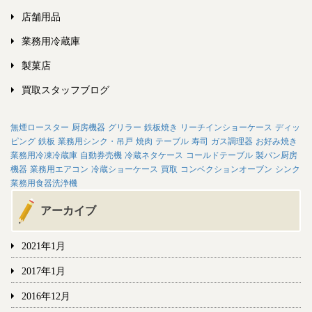
店舗用品
業務用冷蔵庫
製菓店
買取スタッフブログ
無煙ロースター
厨房機器
グリラー
鉄板焼き
リーチインショーケース
ディッ
ピング
鉄板
業務用シンク・吊戸
焼肉
テーブル
寿司
ガス調理器
お好み焼き
業務用冷凍冷蔵庫
自動券売機
冷蔵ネタケース
コールドテーブル
製パン厨房
機器
業務用エアコン
冷蔵ショーケース
買取
コンベクションオーブン
シンク
業務用食器洗浄機
アーカイブ
2021年1月
2017年1月
2016年12月