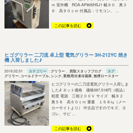
ｍ 室外機 ROA-AP805HSJ1 幅９０ 奥３
６ 高９０ｃｍ 付属品：リモコン、 ...
この記事を読む
ヒゴグリラー 二刀流 卓上型 電気グリラー 3H-212YC 焼き
機 入荷しました♪
2016.02.01
カテゴリー
:
グリラー
、
買取スタッフブログ
タグ
:
グリラー
,
コールドテーブル
,
シンク
,
業務用冷凍冷蔵庫
,
無煙ロースター
ヒゴグリラーの二刀流電気グリラー入荷しま
した♪ ネット価格 価格567,518円（税込）
程度 電源 三相２００Ｖ サイズ 幅８２
奥５８ 高６０ｃｍ 重量 １６８㎏（メー
カーサイトより） 中古品ですのでキズ、ヨ
ゴレ、サビ ...
この記事を読む