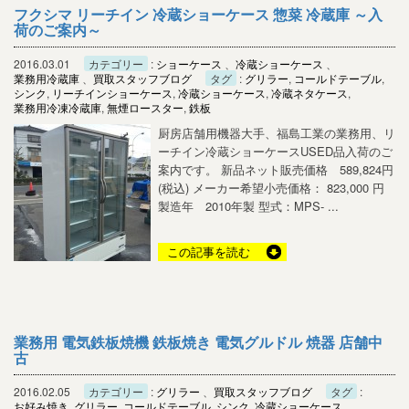
フクシマ リーチイン 冷蔵ショーケース 惣菜 冷蔵庫 ～入
荷のご案内～
2016.03.01
カテゴリー
:
ショーケース
、
冷蔵ショーケース
、
業務用冷蔵庫
、
買取スタッフブログ
タグ
:
グリラー
,
コールドテーブル
,
シンク
,
リーチインショーケース
,
冷蔵ショーケース
,
冷蔵ネタケース
,
業務用冷凍冷蔵庫
,
無煙ロースター
,
鉄板
厨房店舗用機器大手、福島工業の業務用、リ
ーチイン冷蔵ショーケースUSED品入荷のご
案内です。 新品ネット販売価格 589,824円
(税込) メーカー希望小売価格： 823,000 円
製造年 2010年製 型式：MPS- ...
この記事を読む
業務用 電気鉄板焼機 鉄板焼き 電気グルドル 焼器 店舗中
古
2016.02.05
カテゴリー
:
グリラー
、
買取スタッフブログ
タグ
:
お好み焼き
,
グリラー
,
コールドテーブル
,
シンク
,
冷蔵ショーケース
,