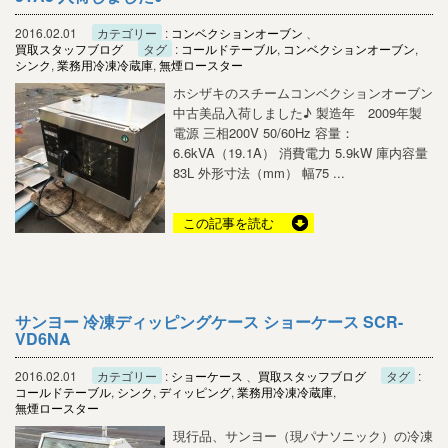
2016.02.01
カテゴリー
:
コンベクションオーブン
、
買取スタッフブログ
タグ
:
コールドテーブル
,
コンベクションオーブン
,
シンク
,
業務用冷凍冷蔵庫
,
無煙ロースター
ホシザキのスチームコンベクションオーブン
中古美品入荷しました♪ 製造年 2009年製
電源 三相200V 50/60Hz 容量：
6.6kVA（19.1A） 消費電力 5.9kW 庫内容量
83L 外形寸法（mm） 幅75 ...
この記事を読む
サンヨー 冷凍ディッピングケース ショーケース SCR-
VD6NA
2016.02.01
カテゴリー
:
ショーケース
、
買取スタッフブログ
タグ
:
コールドテーブル
,
シンク
,
ディッピング
,
業務用冷凍冷蔵庫
,
無煙ロースター
現行品、サンヨー（現パナソニック）の冷凍