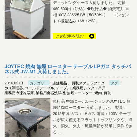
ディッピングケース入荷しました。 定価
480,600円（税込）◆現行品◆ 消費電力 単
相100V 236/251W［50/60Hz］ コンセン
ト 2極差込み 15A 125V ...
この記事を読む
JOYTEC 焼肉 無煙 ロースター テーブル LPガス タッチパ
ネル式 JW-M1 入荷しました。
2016.02.01
カテゴリー
:
店舗用品
、
買取スタッフブログ
タグ
:
ガス調理器
,
コールドテーブル
,
テーブル
,
業務用シンク・吊戸
,
業務用冷凍冷蔵庫
,
業務用食器洗浄機
,
無煙ロースター
,
焼肉
,
買取
現行品 中部コーポレーションのJOYTEC 無
煙焼肉ロースター 入荷しました。 製造：
2012年製 ガス：LPガス 電源：100V テーブ
ルが広く使えるフラットトップリングや、点
火・消火、火力・風量調節が簡単に操作でき
る ...