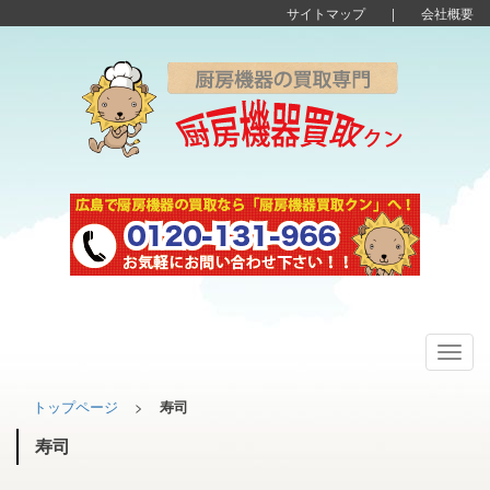
サイトマップ
|
会社概要
Toggl
navig
トップページ
>
寿司
寿司