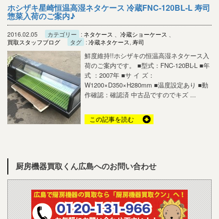
ホシザキ星崎恒温高湿ネタケース 冷蔵FNC-120BL-L 寿司
惣菜入荷のご案内♪
2016.02.05
カテゴリー
:
ネタケース
、
冷蔵ショーケース
、
買取スタッフブログ
タグ
:
冷蔵ネタケース
,
寿司
鮮度維持!!ホシザキの恒温高湿ネタケース入
荷のご案内です。 ■型式：FNC-120BL-L ■年
式 ：2007年 ■サ イ ズ：
W1200×D350×H280mm ■温度設定あり ■動
作確認：確認済 中古品ですのでキズ ...
この記事を読む
厨房機器買取くん広島へのお問い合わせ