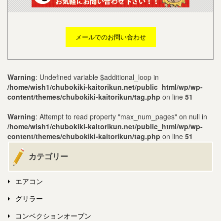
メールでのお問い合わせ
Warning
: Undefined variable $additional_loop in
/home/wish1/chubokiki-kaitorikun.net/public_html/wp/wp-
content/themes/chubokiki-kaitorikun/tag.php
on line
51
Warning
: Attempt to read property "max_num_pages" on null in
/home/wish1/chubokiki-kaitorikun.net/public_html/wp/wp-
content/themes/chubokiki-kaitorikun/tag.php
on line
51
カテゴリー
エアコン
グリラー
コンベクションオーブン