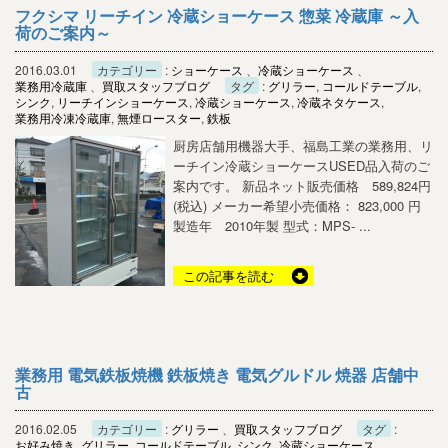
フクシマ リーチイン 冷蔵ショーケース 惣菜 冷蔵庫 ～入
荷のご案内～
2016.03.01
カテゴリー
:
ショーケース
、
冷蔵ショーケース
、
業務用冷蔵庫
、
買取スタッフブログ
タグ
:
グリラー
,
コールドテーブル
,
シンク
,
リーチインショーケース
,
冷蔵ショーケース
,
冷蔵ネタケース
,
業務用冷凍冷蔵庫
,
無煙ロースター
,
鉄板
厨房店舗用機器大手、福島工業の業務用、リ
ーチイン冷蔵ショーケースUSED品入荷のご
案内です。 新品ネット販売価格 589,824円
(税込) メーカー希望小売価格： 823,000 円
製造年 2010年製 型式：MPS- ...
この記事を読む
業務用 電気鉄板焼機 鉄板焼き 電気グルドル 焼器 店舗中
古
2016.02.05
カテゴリー
:
グリラー
、
買取スタッフブログ
タグ
:
お好み焼き
,
グリラー
,
コールドテーブル
,
シンク
,
冷蔵ショーケース
,