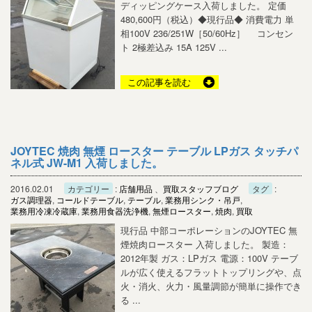
ディッピングケース入荷しました。 定価
480,600円（税込）◆現行品◆ 消費電力 単
相100V 236/251W［50/60Hz］ コンセン
ト 2極差込み 15A 125V ...
この記事を読む
JOYTEC 焼肉 無煙 ロースター テーブル LPガス タッチパ
ネル式 JW-M1 入荷しました。
2016.02.01
カテゴリー
:
店舗用品
、
買取スタッフブログ
タグ
:
ガス調理器
,
コールドテーブル
,
テーブル
,
業務用シンク・吊戸
,
業務用冷凍冷蔵庫
,
業務用食器洗浄機
,
無煙ロースター
,
焼肉
,
買取
現行品 中部コーポレーションのJOYTEC 無
煙焼肉ロースター 入荷しました。 製造：
2012年製 ガス：LPガス 電源：100V テーブ
ルが広く使えるフラットトップリングや、点
火・消火、火力・風量調節が簡単に操作でき
る ...