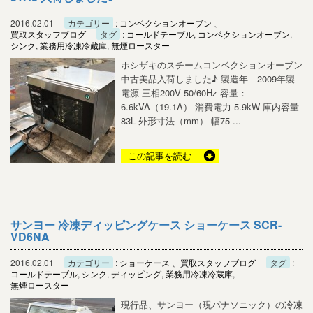
2016.02.01
カテゴリー
:
コンベクションオーブン
、
買取スタッフブログ
タグ
:
コールドテーブル
,
コンベクションオーブン
,
シンク
,
業務用冷凍冷蔵庫
,
無煙ロースター
ホシザキのスチームコンベクションオーブン
中古美品入荷しました♪ 製造年 2009年製
電源 三相200V 50/60Hz 容量：
6.6kVA（19.1A） 消費電力 5.9kW 庫内容量
83L 外形寸法（mm） 幅75 ...
この記事を読む
サンヨー 冷凍ディッピングケース ショーケース SCR-
VD6NA
2016.02.01
カテゴリー
:
ショーケース
、
買取スタッフブログ
タグ
:
コールドテーブル
,
シンク
,
ディッピング
,
業務用冷凍冷蔵庫
,
無煙ロースター
現行品、サンヨー（現パナソニック）の冷凍