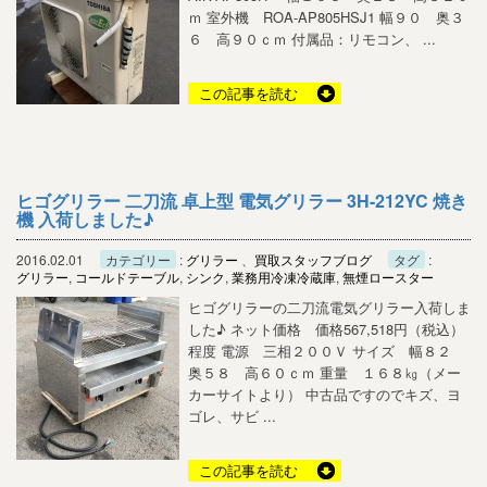
ｍ 室外機 ROA-AP805HSJ1 幅９０ 奥３
６ 高９０ｃｍ 付属品：リモコン、 ...
この記事を読む
ヒゴグリラー 二刀流 卓上型 電気グリラー 3H-212YC 焼き
機 入荷しました♪
2016.02.01
カテゴリー
:
グリラー
、
買取スタッフブログ
タグ
:
グリラー
,
コールドテーブル
,
シンク
,
業務用冷凍冷蔵庫
,
無煙ロースター
ヒゴグリラーの二刀流電気グリラー入荷しま
した♪ ネット価格 価格567,518円（税込）
程度 電源 三相２００Ｖ サイズ 幅８２
奥５８ 高６０ｃｍ 重量 １６８㎏（メー
カーサイトより） 中古品ですのでキズ、ヨ
ゴレ、サビ ...
この記事を読む