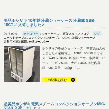
美品ホシザキ 10年製 冷蔵ショーケース 冷蔵庫 SSB-
48CTL1入荷しました♪
2016.02.01
カテゴリー
:
ショーケース
、
買取スタッフブログ
タグ
:
コールドテーブル
,
コンベクションオーブン
,
シンク
,
冷蔵ショーケース
,
業務用冷凍冷蔵庫
,
無煙ロースター
ホシザキの冷蔵ショーケース、中古美品入荷
しました♪ 定格電圧 100V 50/60Hz サイ
ズ W490×D450×H1050（mm） 収納量 ビ
ール 中ビン50本 大ビン46本 有効内容
積 90L 重量 37kg 【 ...
この記事を読む
超美品ホシザキ電気スチームコンベクションオーブンMIC-
5TA3 入荷しました♪