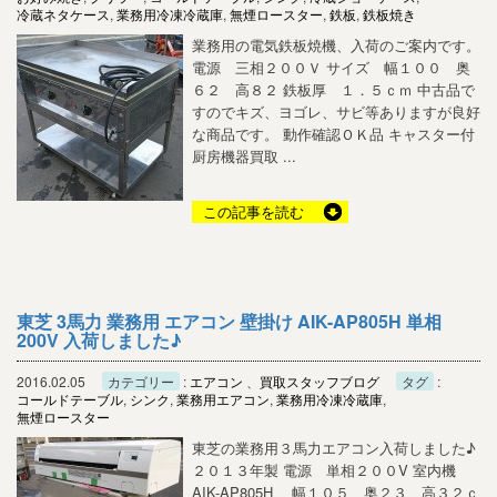
冷蔵ネタケース
,
業務用冷凍冷蔵庫
,
無煙ロースター
,
鉄板
,
鉄板焼き
業務用の電気鉄板焼機、入荷のご案内です。
電源 三相２００Ｖ サイズ 幅１００ 奥
６２ 高８２ 鉄板厚 １．５ｃｍ 中古品で
すのでキズ、ヨゴレ、サビ等ありますが良好
な商品です。 動作確認ＯＫ品 キャスター付
厨房機器買取 ...
この記事を読む
東芝 3馬力 業務用 エアコン 壁掛け AIK-AP805H 単相
200V 入荷しました♪
2016.02.05
カテゴリー
:
エアコン
、
買取スタッフブログ
タグ
:
コールドテーブル
,
シンク
,
業務用エアコン
,
業務用冷凍冷蔵庫
,
無煙ロースター
東芝の業務用３馬力エアコン入荷しました♪
２０１３年製 電源 単相２００V 室内機
AIK-AP805H 幅１０５ 奥２３ 高３２ｃ