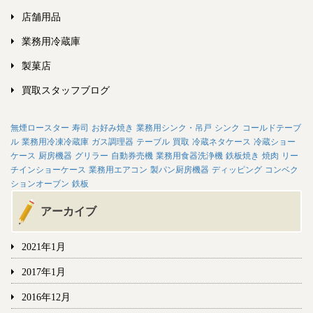
店舗用品
業務用冷蔵庫
製菓店
買取スタッフブログ
無煙ロースター
寿司
お好み焼き
業務用シンク・吊戸
シンク
コールドテーブ
ル
業務用冷凍冷蔵庫
ガス調理器
テーブル
買取
冷蔵ネタケース
冷蔵ショー
ケース
厨房機器
グリラー
自動券売機
業務用食器洗浄機
鉄板焼き
焼肉
リー
チインショーケース
業務用エアコン
製パン厨房機器
ディッピング
コンベク
ションオーブン
鉄板
アーカイブ
2021年1月
2017年1月
2016年12月