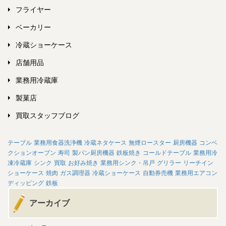
フライヤー
ベーカリー
冷蔵ショーケース
店舗用品
業務用冷蔵庫
製菓店
買取スタッフブログ
テーブル
業務用食器洗浄機
冷蔵ネタケース
無煙ロースター
厨房機器
コンベ
クションオーブン
寿司
製パン厨房機器
鉄板焼き
コールドテーブル
業務用冷
凍冷蔵庫
シンク
買取
お好み焼き
業務用シンク・吊戸
グリラー
リーチイン
ショーケース
焼肉
ガス調理器
冷蔵ショーケース
自動券売機
業務用エアコン
ディッピング
鉄板
アーカイブ