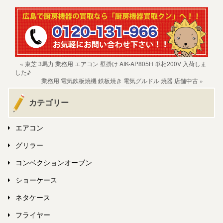
« 東芝 3馬力 業務用 エアコン 壁掛け AIK-AP805H 単相200V 入荷しま
した♪
業務用 電気鉄板焼機 鉄板焼き 電気グルドル 焼器 店舗中古 »
カテゴリー
エアコン
グリラー
コンベクションオーブン
ショーケース
ネタケース
フライヤー