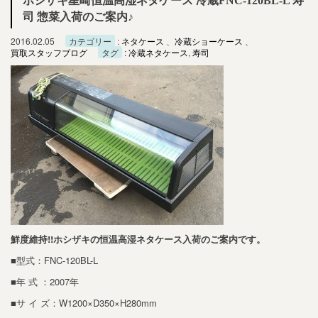
ホシザキ星崎恒温高湿ネタケース 冷蔵FNC-120BL-L 寿
司 惣菜入荷のご案内♪
2016.02.05
カテゴリー
:
ネタケース
、
冷蔵ショーケース
、
買取スタッフブログ
タグ
:
冷蔵ネタケース
,
寿司
鮮度維持!!ホシザキの恒温高湿ネタケース入荷のご案内です。
■型式：FNC-120BL-L
■年 式 ：2007年
■サ イ ズ：W1200×D350×H280mm