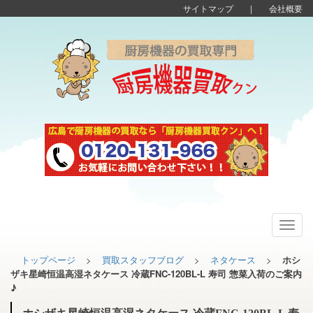
サイトマップ
|
会社概要
Toggl
navig
トップページ
>
買取スタッフブログ
>
ネタケース
>
ホシ
ザキ星崎恒温高湿ネタケース 冷蔵FNC-120BL-L 寿司 惣菜入荷のご案内
♪