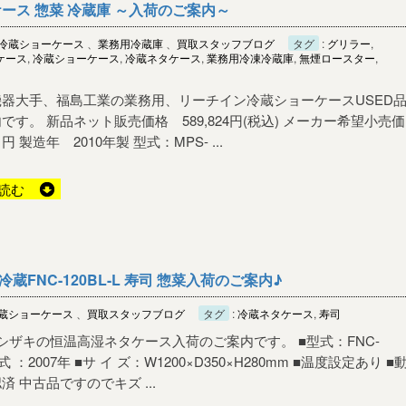
ース 惣菜 冷蔵庫 ～入荷のご案内～
冷蔵ショーケース
、
業務用冷蔵庫
、
買取スタッフブログ
タグ
:
グリラー
,
ケース
,
冷蔵ショーケース
,
冷蔵ネタケース
,
業務用冷凍冷蔵庫
,
無煙ロースター
,
器大手、福島工業の業務用、リーチイン冷蔵ショーケースUSED
です。 新品ネット販売価格 589,824円(税込) メーカー希望小売価
0 円 製造年 2010年製 型式：MPS- ...
読む
FNC-120BL-L 寿司 惣菜入荷のご案内♪
蔵ショーケース
、
買取スタッフブログ
タグ
:
冷蔵ネタケース
,
寿司
ホシザキの恒温高湿ネタケース入荷のご案内です。 ■型式：FNC-
■年 式 ：2007年 ■サ イ ズ：W1200×D350×H280mm ■温度設定あり ■
 中古品ですのでキズ ...