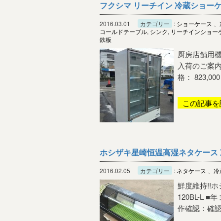
フクシマ リーチイン 冷蔵ショーケ
2016.03.01
カテゴリー
:
ショーケース
、
コールドテーブル
,
シンク
,
リーチインショー
鉄板
厨房店舗用機
入荷のご案内
格： 823,00
この記事を
ホシザキ星崎恒温高湿ネタケース 冷蔵
2016.02.05
カテゴリー
:
ネタケース
、
冷
鮮度維持!!
120BL-L 
作確認：確認済