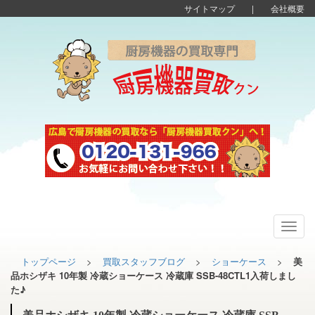
サイトマップ
|
会社概要
Toggl
navig
トップページ
>
買取スタッフブログ
>
ショーケース
>
美
品ホシザキ 10年製 冷蔵ショーケース 冷蔵庫 SSB-48CTL1入荷しまし
た♪