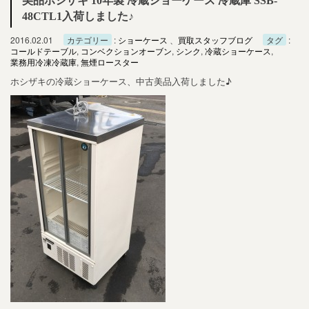
美品ホシザキ 10年製 冷蔵ショーケース 冷蔵庫 SSB-
48CTL1入荷しました♪
2016.02.01
カテゴリー
:
ショーケース
、
買取スタッフブログ
タグ
:
コールドテーブル
,
コンベクションオーブン
,
シンク
,
冷蔵ショーケース
,
業務用冷凍冷蔵庫
,
無煙ロースター
ホシザキの冷蔵ショーケース、中古美品入荷しました♪