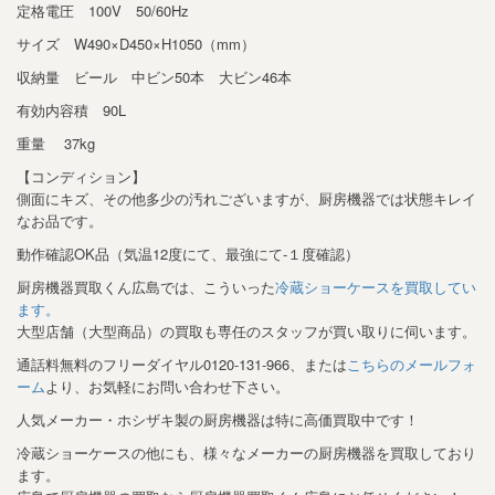
定格電圧 100V 50/60Hz
サイズ W490×D450×H1050（mm）
収納量 ビール 中ビン50本 大ビン46本
有効内容積 90L
重量 37kg
【コンディション】
側面にキズ、その他多少の汚れございますが、厨房機器では状態キレイ
なお品です。
動作確認OK品（気温12度にて、最強にて-１度確認）
厨房機器買取くん広島では、こういった
冷蔵ショーケースを買取してい
ます。
大型店舗（大型商品）の買取も専任のスタッフが買い取りに伺います。
通話料無料のフリーダイヤル0120-131-966、または
こちらのメールフォ
ーム
より、お気軽にお問い合わせ下さい。
人気メーカー・ホシザキ製の厨房機器は特に高価買取中です！
冷蔵ショーケースの他にも、様々なメーカーの厨房機器を買取しており
ます。