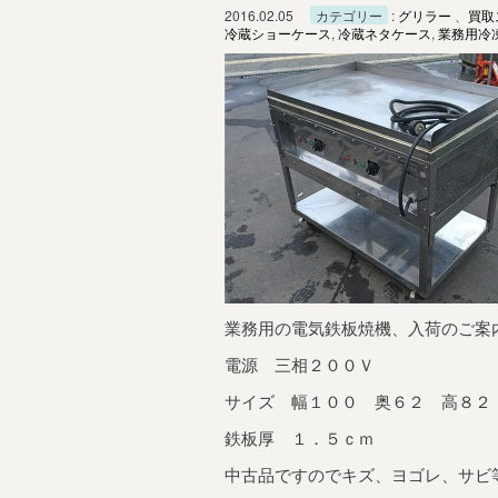
2016.02.05
カテゴリー
:
グリラー
、
買取
冷蔵ショーケース
,
冷蔵ネタケース
,
業務用冷
業務用の電気鉄板焼機、入荷のご案
電源 三相２００Ｖ
サイズ 幅１００ 奥６２ 高８２
鉄板厚 １．５ｃｍ
中古品ですのでキズ、ヨゴレ、サビ