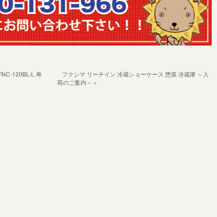
-120BL-L 寿
フクシマ リーチイン 冷蔵ショーケース 惣菜 冷蔵庫 ～入
荷のご案内～ »