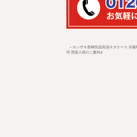
« ホシザキ星崎恒温高湿ネタケース 冷蔵FNC
司 惣菜入荷のご案内♪