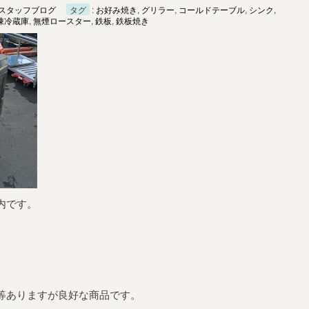
スタッフブログ
タグ
:
お好み焼き
,
グリラー
,
コールドテーブル
,
シンク
,
凍冷蔵庫
,
無煙ロースター
,
鉄板
,
鉄板焼き
内です。
等ありますが良好な商品です。